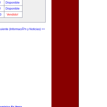
r!
Disponible
r!
Disponible
00
Vendido!
uiente (InformaciÃ³n y Noticias) >>
ominios En Venta