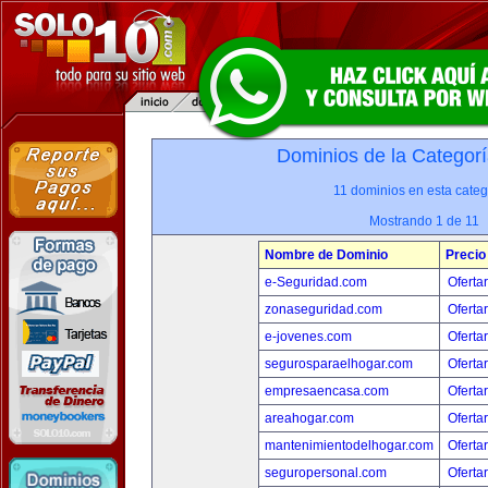
Dominios de la Categorí
11 dominios en esta categ
Mostrando 1 de 11
Nombre de Dominio
Precio
e-Seguridad.com
Oferta
zonaseguridad.com
Oferta
e-jovenes.com
Oferta
segurosparaelhogar.com
Oferta
empresaencasa.com
Oferta
areahogar.com
Oferta
mantenimientodelhogar.com
Oferta
seguropersonal.com
Oferta