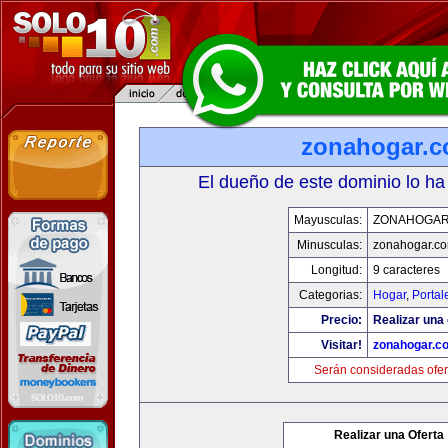
zonahogar.
El dueño de este dominio lo ha
Mayusculas:
ZONAHOGAR
Minusculas:
zonahogar.c
Longitud:
9 caracteres
Categorias:
Hogar
,
Portal
Precio:
Realizar una 
Visitar!
zonahogar.c
Serán consideradas ofer
Realizar una Oferta