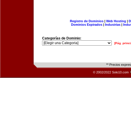
Registro de Dominios
|
Web Hosting
|
D
Dominios Expirados
|
Industrias
|
Indu
Categorías de Dominio:
[Pág. princi
** Precios expre
© 2002/2022 Solo10.com