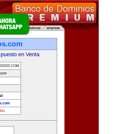
os.com
 puesto en Venta
TOSOS.COM
.com
a!
os.com
tas