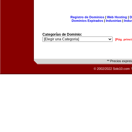
Registro de Dominios
|
Web Hosting
|
D
Dominios Expirados
|
Industrias
|
Indu
Categorías de Dominio:
[Pág. princi
** Precios expre
© 2002/2022 Solo10.com