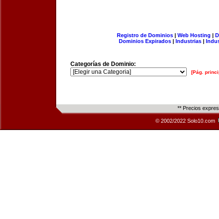
Registro de Dominios
|
Web Hosting
|
D
Dominios Expirados
|
Industrias
|
Indu
Categorías de Dominio:
[Pág. princi
** Precios expre
© 2002/2022 Solo10.com