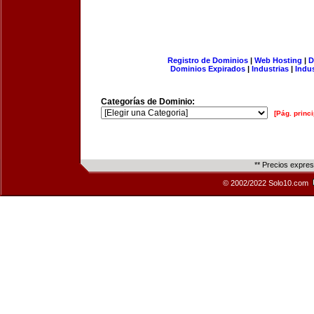
Registro de Dominios
|
Web Hosting
|
D
Dominios Expirados
|
Industrias
|
Indu
Categorías de Dominio:
[Pág. princi
** Precios expre
© 2002/2022 Solo10.com