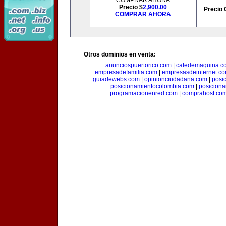
COMPRAR AHORA
Precio $
2,900.00
Precio 
COMPRAR AHORA
Otros dominios en venta:
anunciospuertorico.com
|
cafedemaquina.c
empresadefamilia.com
|
empresasdeinternet.c
guiadewebs.com
|
opinionciudadana.com
|
posi
posicionamientocolombia.com
|
posicion
programacionenred.com
|
comprahost.co