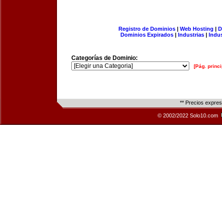
Registro de Dominios
|
Web Hosting
|
D
Dominios Expirados
|
Industrias
|
Indu
Categorías de Dominio:
[Pág. princi
** Precios expre
© 2002/2022 Solo10.com