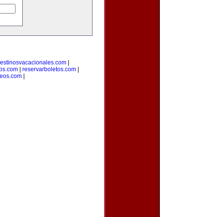
estinosvacacionales.com
|
ros.com
|
reservarboletos.com
|
leos.com
|