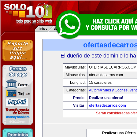
ofertasdecarro
El dueño de este dominio lo ha
Mayusculas:
OFERTASDECARROS.COM
Minusculas:
ofertasdecarros.com
Longitud:
15 caracteres
Categorias:
AutomÃ³viles y Coches
,
Vent
Precio:
Realizar una oferta!
Visitar!
ofertasdecarros.com
Serán consideradas ofer
Realizar una Oferta