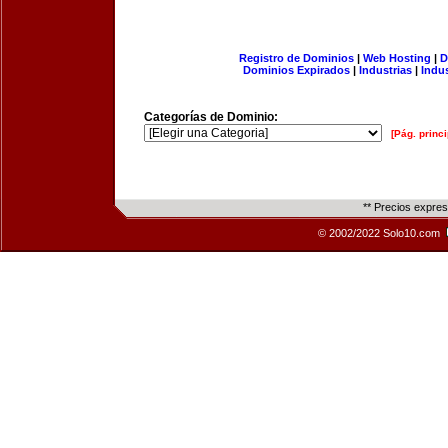
Registro de Dominios
|
Web Hosting
|
D
Dominios Expirados
|
Industrias
|
Indu
Categorías de Dominio:
[Pág. princi
** Precios expre
© 2002/2022 Solo10.com