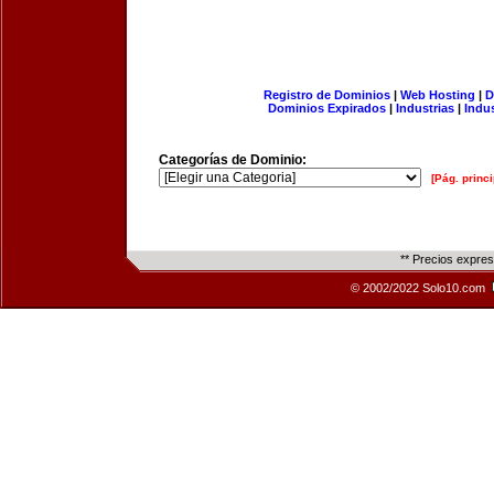
Registro de Dominios
|
Web Hosting
|
D
Dominios Expirados
|
Industrias
|
Indu
Categorías de Dominio:
[Pág. princi
** Precios expre
© 2002/2022 Solo10.com