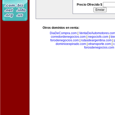
Precio Ofrecido $
Otros dominios en venta:
DiaDeCompra.com
|
VentaDeAutomotores.co
corredordenegocios.com
|
negociofx.com
|
bi
forodenegocios.com
|
rutasdeargentina.com
|
dominioexpirado.com
|
etransporte.com
|
c
forosdenegocios.com