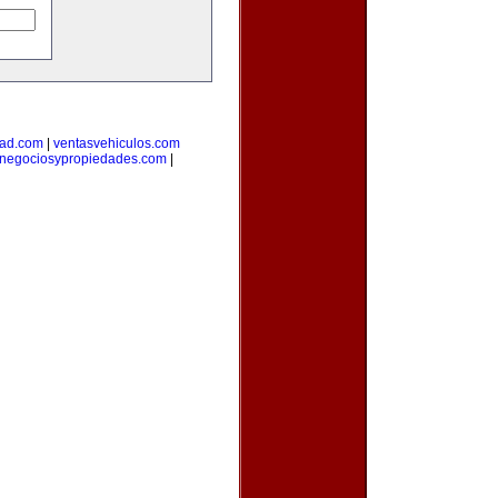
dad.com
|
ventasvehiculos.com
negociosypropiedades.com
|